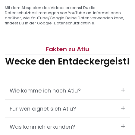
Mit dem Abspielen des Videos erkennst Du die
Datenschutzbestimmungen von YouTube an. Informationen
darüber, wie YouTube/Google Deine Daten verwenden kann,
findest Du in der
Google-Datenschutzrichtlinie
.
Fakten zu Atiu
Wecke den Entdeckergeist!
Wie komme ich nach Atiu?
Einmal auf Rarotonga, der Hauptinsel der Cook
Für wen eignet sich Atiu?
Inseln, sind es nur noch 45 min Flug bis nach Atiu.
Flugverbindungen werden 2-3 x wöchentlich von
Strandurlauber, die ein schönes Resort am
Was kann ich erkunden?
Air Rarotonga angeboten.
Strand suchen, werden hier zwar nicht fündig.