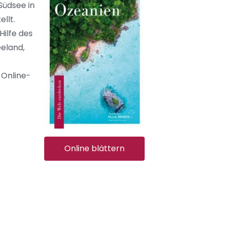
Südsee in
llt.
Hilfe des
eeland,
 Online-
Online blättern