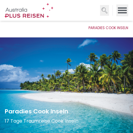
Direkt
zum
Inhalt
PARADIES COOK INSELN
Paradies Cook Inseln
17 Tage Traumreise Cook Inseln