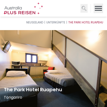
Direkt
zum
Inhalt
NEUSEELAND
UNTERKÜNFTE
THE PARK HOTEL RUAPEHU
The Park Hotel Ruapehu
Tongariro