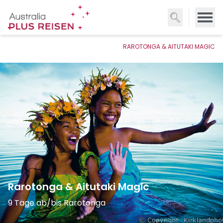
Direkt
zum
Inhalt
RAROTONGA & AITUTAKI MAGIC
Rarotonga & Aitutaki Magic
9 Tage ab/bis Rarotonga