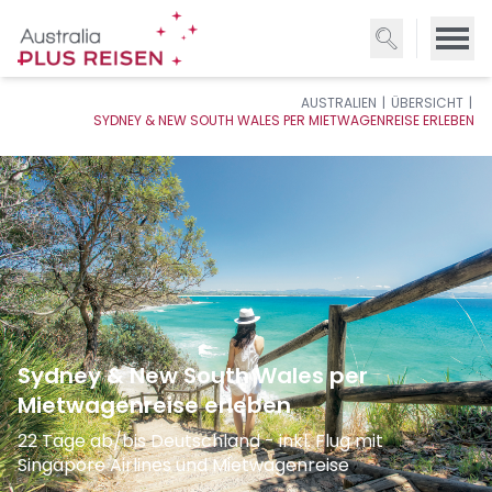
Direkt
zum
Inhalt
AUSTRALIEN
ÜBERSICHT
SYDNEY & NEW SOUTH WALES PER MIETWAGENREISE ERLEBEN
Sydney & New South Wales per
Mietwagenreise erleben
22 Tage ab/bis Deutschland - inkl. Flug mit
Singapore Airlines und Mietwagenreise